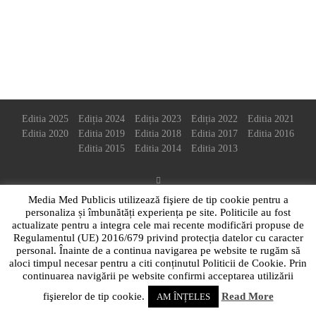
Ați uitat parola
Editia 2025
Ediția 2024
Ediția 2023
Ediția 2022
Editia 2021
Editia 2020
Editia 2019
Editia 2018
Editia 2017
Editia 2016
Editia 2015
Editia 2014
Editia 2013
BACK TO TOP
Media Med Publicis utilizează fişiere de tip cookie pentru a
personaliza și îmbunătăți experiența pe site. Politicile au fost
actualizate pentru a integra cele mai recente modificări propuse de
Regulamentul (UE) 2016/679 privind protecția datelor cu caracter
personal. Înainte de a continua navigarea pe website te rugăm să
aloci timpul necesar pentru a citi conținutul Politicii de Cookie. Prin
continuarea navigării pe website confirmi acceptarea utilizării
fişierelor de tip cookie.
Read More
AM ÎNȚELES