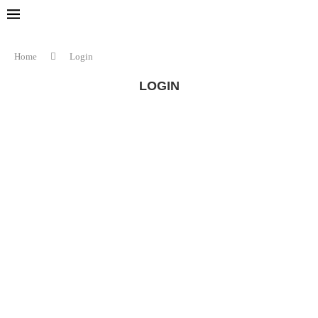
Home
Login
LOGIN
E-mail
*
Parolă
*
Înregistrare